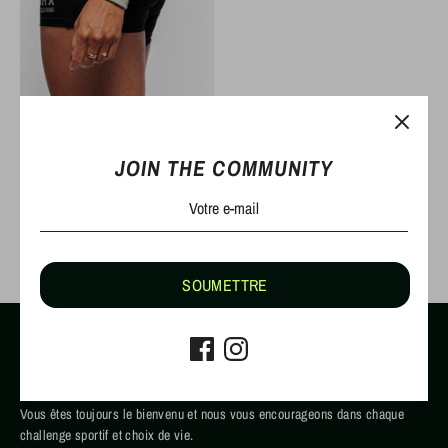
Bandes de poignet vert
JOIN THE COMMUNITY
€11,00 EUR
1 avis
SOUMETTRE
JOIN THE COMMUNITY
La famille CoqoRX c’est avant tout le sens de la communauté et du partage.
Vous êtes toujours le bienvenu et nous vous encourageons dans chaque
challenge sportif et choix de vie.