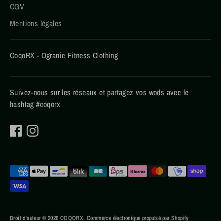
CGV
Mentions légales
CoqoRX - Ogranic Fitness Clothing
Suivez-nous sur les réseaux et partagez vos wods avec le
hashtag #coqorx
Méthodes
de
paiement
acceptées
Droit d'auteur © 2026
COQORX
.
Commerce électronique propulsé par Shopify