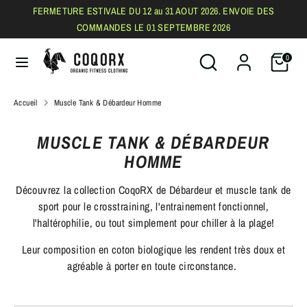
Passer
FERMETURE ESTIVALE DU 12 au 31 AOUT 2026. ENVOIE DES
au
COMMANDES LE 01 SEPTEMBRE 2026
contenu
Rechercher
Recherche
Recherche
Rechercher
0
dans
dans
la
la
Accueil
boutique
Muscle Tank & Débardeur Homme
boutique
MUSCLE TANK & DÉBARDEUR
HOMME
Découvrez la collection CoqoRX de Débardeur et muscle tank de
sport pour le crosstraining, l'entrainement fonctionnel,
l'haltérophilie, ou tout simplement pour chiller à la plage!
Leur composition en coton biologique les rendent très doux et
agréable à porter en toute circonstance.