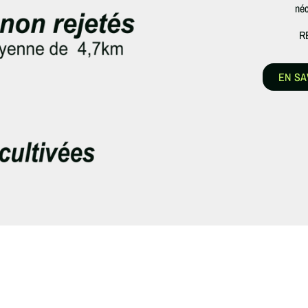
néc
R
EN SA