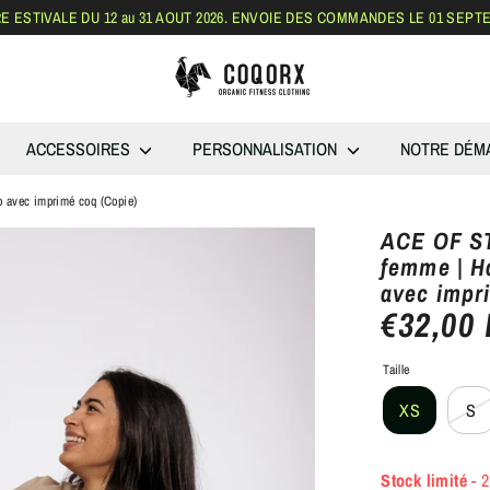
 ESTIVALE DU 12 au 31 AOUT 2026. ENVOIE DES COMMANDES LE 01 SEPT
Rechercher
dans
la
boutique
ACCESSOIRES
PERSONNALISATION
NOTRE DÉM
 avec imprimé coq (Copie)
ACE OF S
femme | H
avec impr
€32,00
Taille
XS
S
Stock limité
- 2