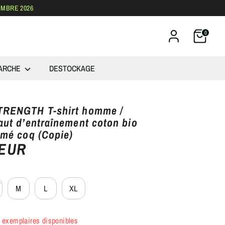
EMBRE 2026
0
ARCHE
DESTOCKAGE
TRENGTH T-shirt homme /
aut d’entraînement coton bio
imé coq (Copie)
 EUR
M
L
XL
 exemplaires disponibles