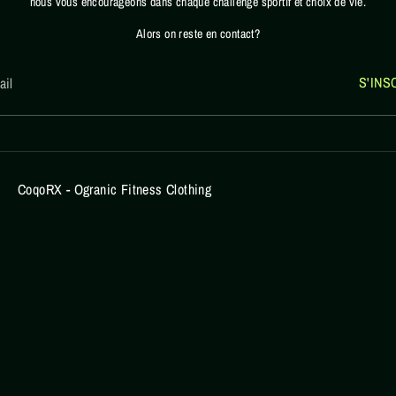
nous vous encourageons dans chaque challenge sportif et choix de vie.
Alors on reste en contact?
S'INS
ail
CoqoRX - Ogranic Fitness Clothing