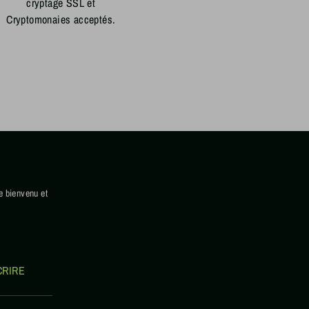
cryptage SSL et
Cryptomonaies acceptés.
e bienvenu et
CRIRE