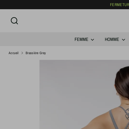
Passer
FERMETURE
au
contenu
Recherche
FEMME
HOMME
Accueil
Brassière Grey