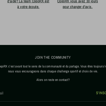
d'aide? La team CoqoRX est
CoqoRX vous avez 30 jours
à votre écoute.
pour changer d'avis.
JOIN THE COMMUNITY
oqoRX c’est avant tout le sens de la communauté et du partage. Vous êtes toujours l
nous vous encourageons dans chaque challenge sportif et choix de vie.
Alors on reste en contact?
S'INS
ail