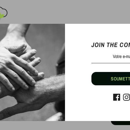
JOIN THE C
V
En 
SOUMET
Comparativement à une
néc
R
EN SA