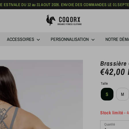
 ESTIVALE DU 12 au 31 AOUT 2026. ENVOIE DES COMMANDES LE 01 SEPT
Rechercher
dans
la
boutique
ACCESSOIRES
PERSONNALISATION
NOTRE DÉM
Brassière
€42,00
Taille
S
M
Stock limité
- 4
Quantité