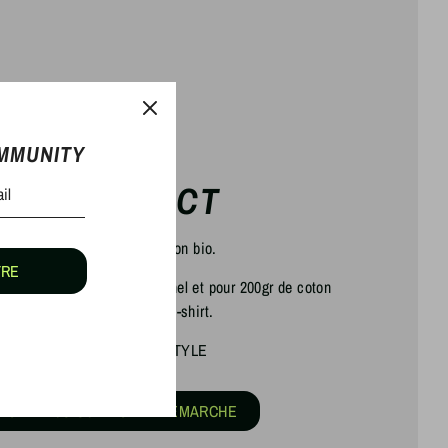
OMMUNITY
OTRE IMPACT
choisissant un t-shirt en coton bio.
TRE
 culture de coton traditionnel et pour 200gr de coton
essaire à la réalistion d'un t-shirt.
ESPECT LIFE, RESPECT STYLE
VOIR PLUS SUR NOTRE DEMARCHE