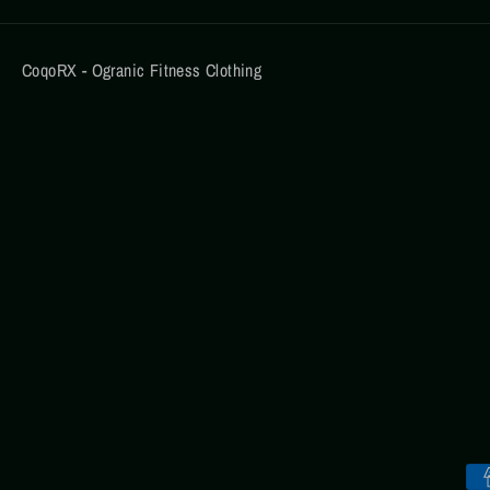
CoqoRX - Ogranic Fitness Clothing
Mét