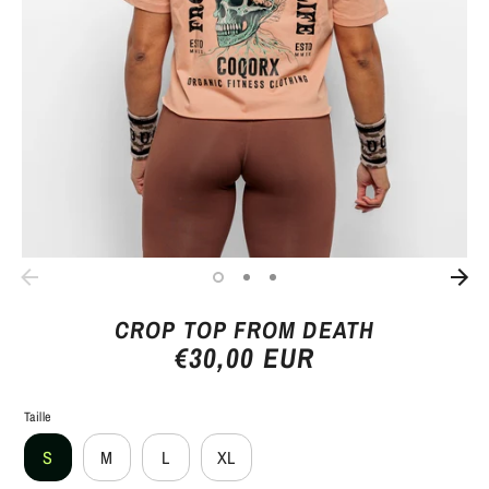
CROP TOP FROM DEATH
€30,00 EUR
Taille
S
M
L
XL