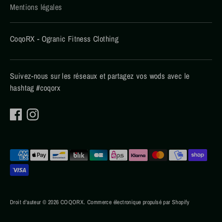
Mentions légales
CoqoRX - Ogranic Fitness Clothing
Suivez-nous sur les réseaux et partagez vos wods avec le
hashtag #coqorx
Méthodes
de
paiement
acceptées
Droit d'auteur © 2026
COQORX
.
Commerce électronique propulsé par Shopify