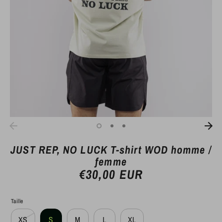
JUST REP, NO LUCK T-shirt WOD homme /
femme
€30,00 EUR
Taille
XS
S
M
L
XL