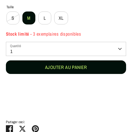
Taille
S
M
L
XL
Stock limité
- 3 exemplaires disponibles
Quantité
1
AJOUTER AU PANIER
Partager ceci:
Partager
Tweeter
Épingler