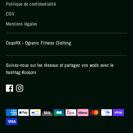
Politique de confidentialité
CGV
Mentions légales
CoqoRX - Ogranic Fitness Clothing
Suivez-nous sur les réseaux et partagez vos wods avec le
hashtag #coqorx
Méthodes
de
paiement
acceptées