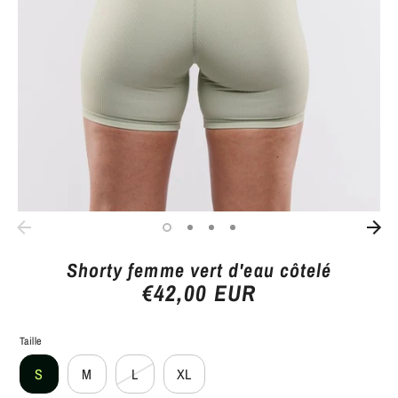
Shorty femme vert d'eau côtelé
€42,00 EUR
Taille
S
M
L
XL