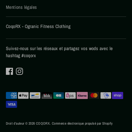
Mentions légales
CoqoRX - Ogranic Fitness Clothing
Suivez-nous sur les réseaux et partagez vos wods avec le
hashtag #coqorx
Méthodes
de
paiement
acceptées
Droit d'auteur © 2026
COQORX
.
Commerce électronique propulsé par Shopify