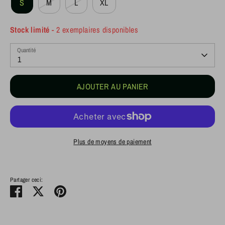
S
M
L
XL
Stock limité
- 2 exemplaires disponibles
Quantité
1
AJOUTER AU PANIER
Plus de moyens de paiement
Partager ceci:
Partager
Tweeter
Épingler